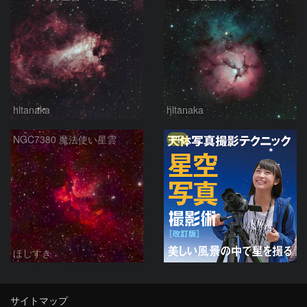
hltanaka
hltanaka
PR
NGC7380 魔法使い星雲
ほしすき
サイトマップ