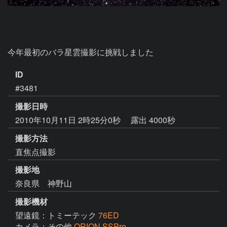
ID
#3481
撮影日時
2010年10月11日 2時25分0秒
露出 4000秒
撮影方法
直焦点撮影
撮影地
奈良県 神野山
撮影機材
望遠鏡：トミーテック
76ED
カメラ：その他
ORION SSPro