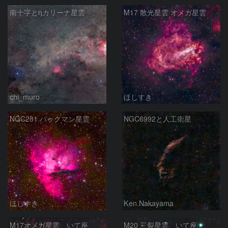
南十字とηカリーナ星雲
M17 散光星雲 オメガ星雲
chi_muro
ほしすき
NGC281 パックマン星雲
NGC6992と人工衛星
ほしすき
Ken.Nakayama
M17オメガ星雲 いて座
M20 三裂星雲 いて座