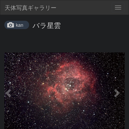
天体写真ギャラリー
Togg
navig
バラ星雲
kan