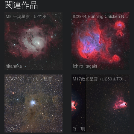
関連作品
M8 干潟星雲 いて座
IC2944 Running Chicken Nebula
hltanaka
Ichiro Itagaki
NGC7023_アイリス星雲
M17散光星雲（μ250＆TOA130）
北の士
谷 明