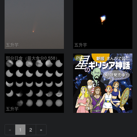
五升芋
五升芋
PR
部分日食（最大食分0.558）
五升芋
次
«
1
2
»
へ