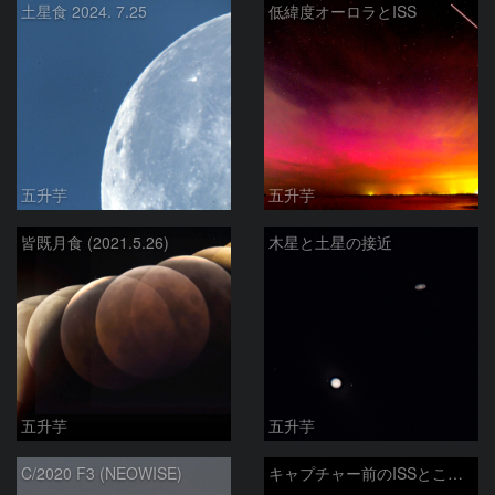
土星食 2024. 7.25
低緯度オーロラとISS
五升芋
五升芋
皆既月食 (2021.5.26)
木星と土星の接近
五升芋
五升芋
C/2020 F3 (NEOWISE)
キャプチャー前のISSとこうのとり8号機