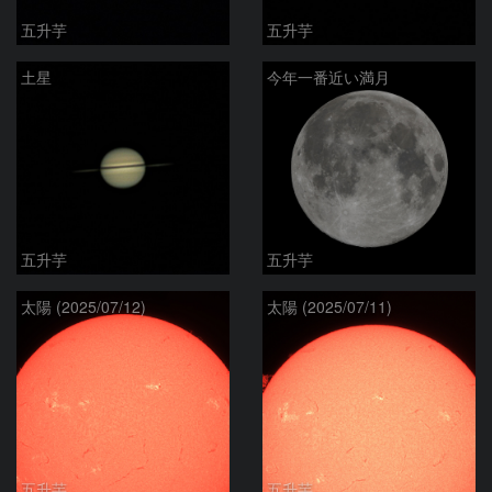
五升芋
五升芋
土星
今年一番近い満月
五升芋
五升芋
太陽 (2025/07/12)
太陽 (2025/07/11)
五升芋
五升芋