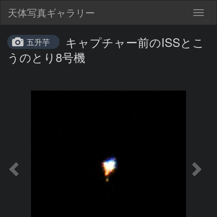
天体写真ギャラリー
Togg
navig
キャプチャー前のISSとこ
五升芋
うのとり8号機