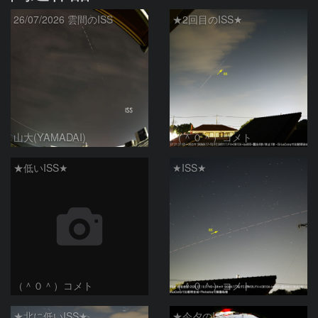
26/07/2026 雲間のISS
★2回目のISS★
山大(YAMADAI)
（＾０＾）コメト
★低いISS★
★ISS★
（＾０＾）コメト
（＾０＾）コメト
★北に低いISS★
★今夕のISS★