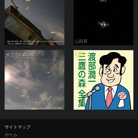
（＾０＾）コメト
山田昇
PR
★雲中のISS★
（＾０＾）コメト
サイトマップ
ホーム