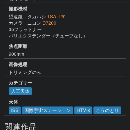
撮影機材
望遠鏡：タカハシ
TSA-120
カメラ：ニコン
D7200
35フラットナー

バリエクステンダー（チューブなし）
焦点距離
900mm
画像処理
トリミングのみ
カテゴリー
人工天体
天体
ISS
国際宇宙ステーション
HTV-8
こうのとり
関連作品