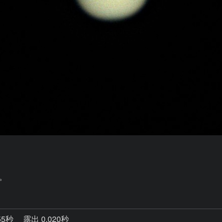
55秒
露出 0.020秒