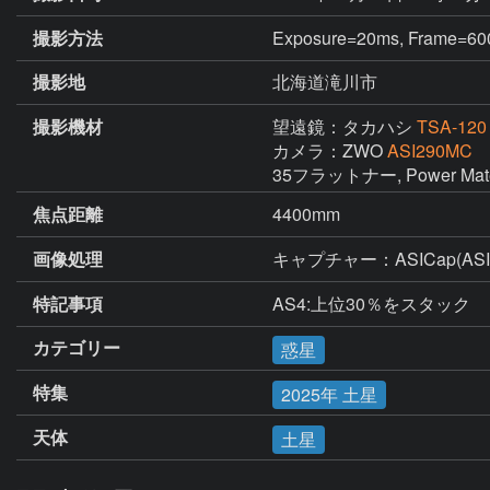
撮影方法
Exposure=20ms, Frame=600
撮影地
北海道滝川市
撮影機材
望遠鏡：タカハシ
TSA-120
カメラ：ZWO
ASI290MC
35フラットナー, Power Mate 5
焦点距離
4400mm
画像処理
キャプチャー：ASICap(ASI
特記事項
AS4:上位30％をスタック
カテゴリー
惑星
特集
2025年 土星
天体
土星