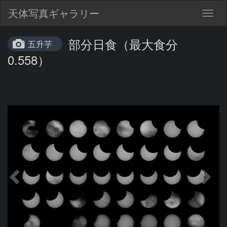
天体写真ギャラリー
Togg
navig
部分日食（最大食分
五升芋
0.558）