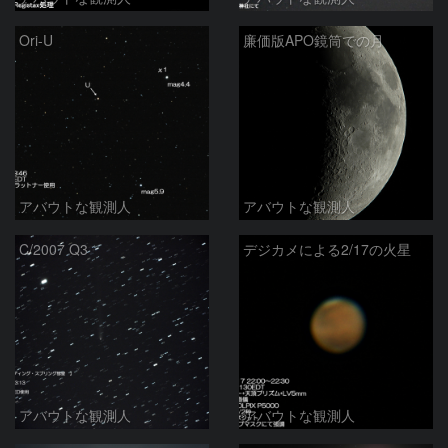
Ori-U
廉価版APO鏡筒での月
アバウトな観測人
アバウトな観測人
C/2007 Q3
デジカメによる2/17の火星
アバウトな観測人
アバウトな観測人