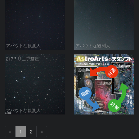
アバウトな観測人
アバウトな観測人
PR
217P リニア彗星
アバウトな観測人
次
«
1
2
»
へ