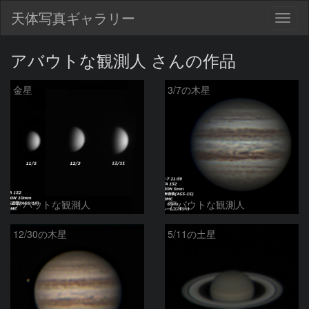
天体写真ギャラリー
Togg
navig
アバウトな観測人 さんの作品
金星
3/7の木星
アバウトな観測人
アバウトな観測人
12/30の木星
5/11の土星