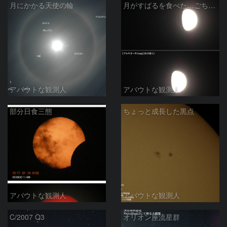
月にかかる天使の輪
月がすばるを食べた…ごちそうさま
アバウトな観測人
アバウトな観測人
部分日食三態
ちょっと成長した黒点
アバウトな観測人
アバウトな観測人
C/2007 Q3
オリオン座流星群