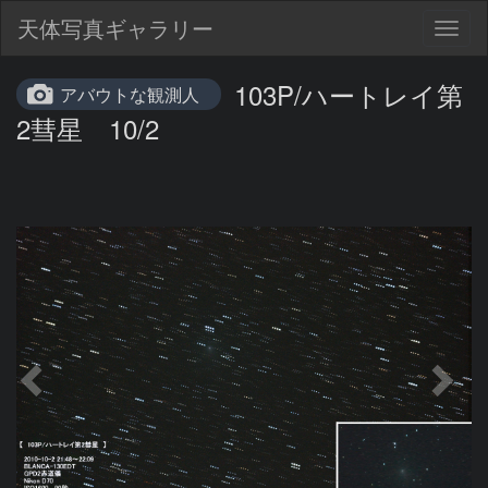
天体写真ギャラリー
Togg
navig
103P/ハートレイ第
アバウトな観測人
2彗星 10/2