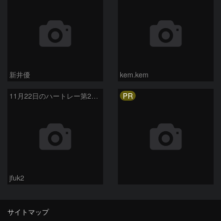
新井優
kem.kem
PR
11月22日のハートレー第2彗星
jfuk2
サイトマップ