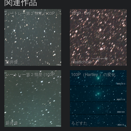
関連作品
ハートレー第２彗星 (103P)：2024/02/15
103P 2/9
新井優
masachin2
ハートレー第２彗星 (103P)：2024/01/16
103P（Hartley ）の変化
新井優
ろどすた