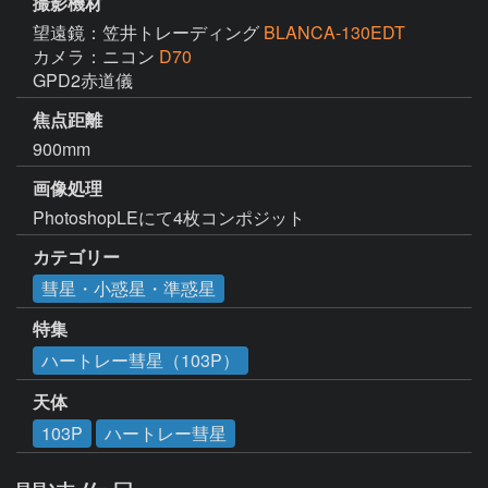
撮影機材
望遠鏡：笠井トレーディング
BLANCA-130EDT
カメラ：ニコン
D70
GPD2赤道儀
焦点距離
900mm
画像処理
PhotoshopLEにて4枚コンポジット
カテゴリー
彗星・小惑星・準惑星
特集
ハートレー彗星（103P）
天体
103P
ハートレー彗星