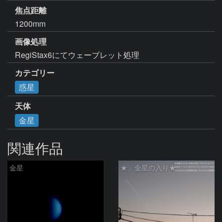
焦点距離
1200mm
画像処理
RegiStax6にてウェーブレット処理
カテゴリー
惑星
天体
金星
関連作品
金星
★」金星の入り★