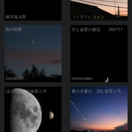
銀河鬼太郎
（＾０＾）コメト
宵の明星
月と金星の接近 260717
Condor57
momonako
ほぼ同位相の金星と月
夏の夕暮れ 沈む金星と月 2026/7/20