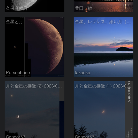
久保庭敦男
豊田 敏
金星と月
金星、レグレス、細い月（７月１６日）
Persephone
takaoka
月と金星の接近 (2) 2026/07/17
月と金星の接近 (1) 2026/07/17
Condor57
Condor57