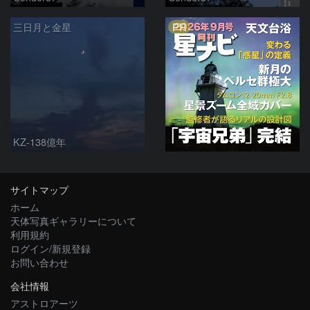
PR
三日月と金星
KZ-138億年
サイトマップ
ホーム
天体写真ギャラリーについて
利用規約
ログイン/新規登録
お問い合わせ
会社情報
アストロアーツ