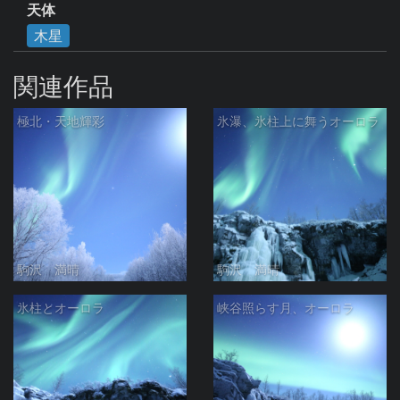
天体
木星
関連作品
極北・天地輝彩
氷瀑、氷柱上に舞うオーロラ
駒沢 満晴
駒沢 満晴
氷柱とオーロラ
峡谷照らす月、オーロラ