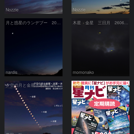
Nozzie
Nozzie
月と惑星のランデブー 2026/06/19
木星 金星 三日月 260618
nardis
momonako
PR
夕空の月と金星・木星・水星の接近 2026/6/18