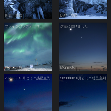
駒沢 満晴
駒沢 満晴
ブレイクアップオーロラ
夕空に並びました
駒沢 満晴
Morimoto
202606018月とミニ惑星直列
202606016月とミニ惑星直列