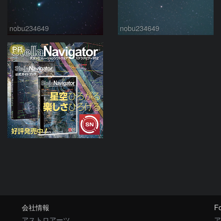
nobu234649
nobu234649
PR
会社情報
Fo
アストロアーツ
ア