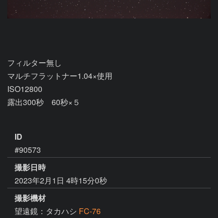
フィルター無し

マルチフラットナー1.04×使用

ISO12800

露出300秒　60秒×５

ID
#90573
撮影日時
2023年2月1日 4時15分0秒
撮影機材
望遠鏡：タカハシ
FC-76