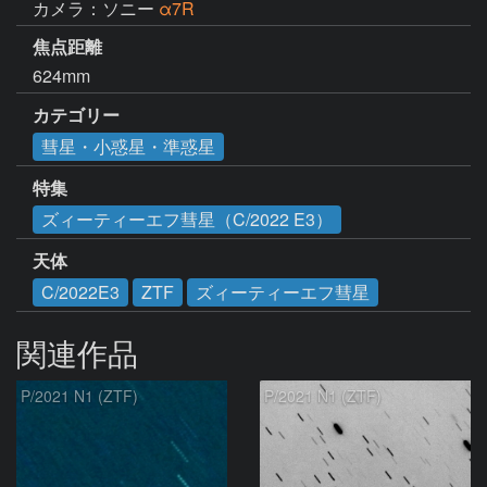
カメラ：ソニー
α7R
焦点距離
624mm
カテゴリー
彗星・小惑星・準惑星
特集
ズィーティーエフ彗星（C/2022 E3）
天体
C/2022E3
ZTF
ズィーティーエフ彗星
関連作品
P/2021 N1 (ZTF)
P/2021 N1 (ZTF)