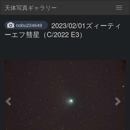
天体写真ギャラリー
Togg
navig
2023/02/01ズィーティ
nobu234649
ーエフ彗星（C/2022 E3）