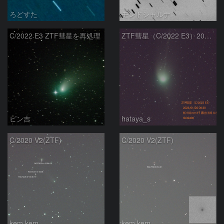
ろどすた
モンドシャルナ
C/2022 E3 ZTF彗星を再処理
ZTF彗星（C/2022 E3）2023/01/26
ピン吉
hataya_s
C/2020 V2(ZTF)
C/2020 V2(ZTF)
kem.kem
kem.kem