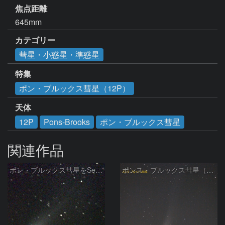
焦点距離
645mm
カテゴリー
彗星・小惑星・準惑星
特集
ポン・ブルックス彗星（12P）
天体
12P
Pons-Brooks
ポン・ブルックス彗星
関連作品
ポン・ブルックス彗星をSeeStar S50で撮影画像を再処理
ポンス・ブルックス彗星（12P/Pons-Brooks）2024/04/01