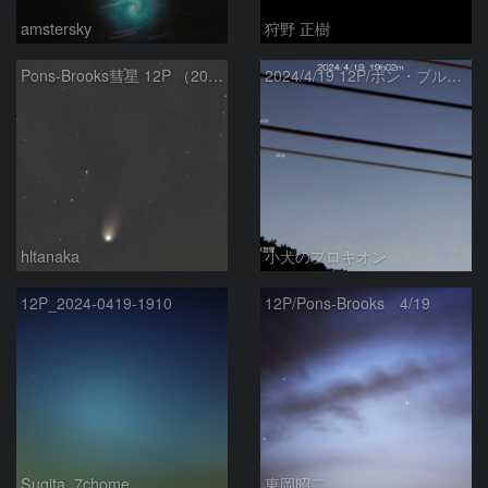
amstersky
狩野 正樹
Pons-Brooks彗星 12P （2024/04/08） 米国テキサス州
2024/4/19 12P/ポン・ブルックス彗星・木星・天王星
hltanaka
小犬のプロキオン
12P_2024-0419-1910
12P/Pons-Brooks 4/19
Sugita_7chome
東岡昭二