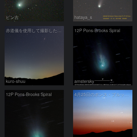
ピン吉
hataya_s
赤道儀を使用して撮影した画像のSequatorによるコンポジット結果
12P Pons-Brooks Spiral
kuro-shuu
amstersky
12P Pons-Brooks Spiral
4月25日のポンス・ブルックス彗星(12P)