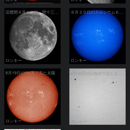
旧暦閏９月１３日 閏十三夜の月
８月２０日のカルシウムＫ線光で見た太陽画像
ロンキー
ロンキー
8月19日のHα光で見た太陽
8月18日の白色光で見た太陽の赤道付近の黒点群
ロンキー
ロンキー