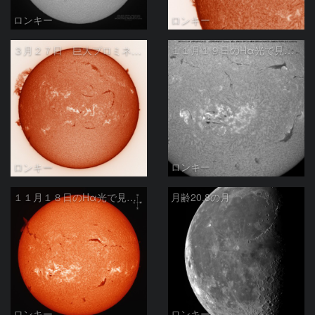
ロンキー
ロンキー
３月２７日 巨大プロミネンス出現
１１月１９日のHα光で見た活動領域
ロンキー
ロンキー
１１月１８日のHα光で見た太陽
月齢20.8の月
ロンキー
ロンキー