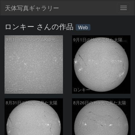
天体写真ギャラリー
Togg
navig
ロンキー さんの作品
Web
9月1日のカルシウムK線光で見た太陽の活動領域
9月1日のHα光で見た太陽活動
ロンキー
ロンキー
8月31日のHα光で見た太陽
8月26日のＨα光で見た太陽