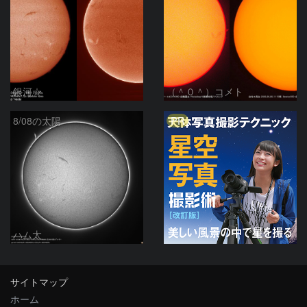
銀河☆
（＾０＾）コメト
PR
8/08の太陽
ハム太
サイトマップ
ホーム