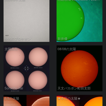
小犬のプロキオン
新井優
太陽黒点
08/08の太陽
Sorachu-hai
天文バカボン町田支部
8/8の太陽
★本日の太陽★