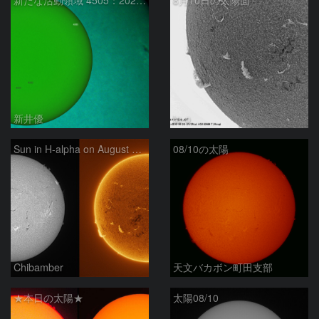
新たな活動領域 4505：2026/08/10
8月10日の太陽面
新井優
ta-o
Sun in H-alpha on August 10, 2026
08/10の太陽
Chibamber
天文バカボン町田支部
★本日の太陽★
太陽08/10