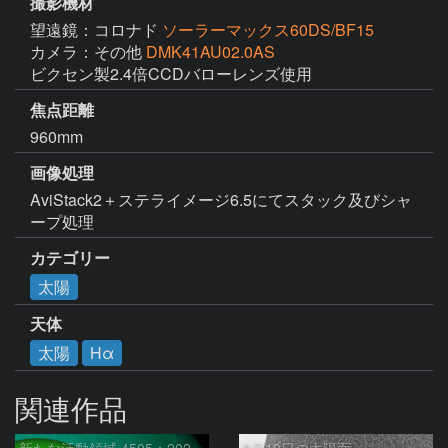
撮影機材
望遠鏡：コロナド
ソーラーマックス60DS/BF15
カメラ：その他
DMK41AU02.0AS
ビクセン製2.4倍CCDバローレンズ使用
焦点距離
960mm
画像処理
AviStack2＋ステライメージ6.5にてスタック及びシャ
ープ処理
カテゴリー
太陽
天体
太陽
Hα
関連作品