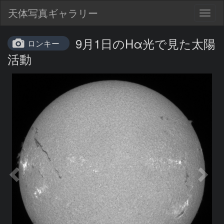
天体写真ギャラリー
Togg
navig
9月1日のHα光で見た太陽
ロンキー
活動