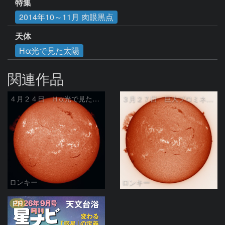
特集
2014年10～11月 肉眼黒点
天体
Hα光で見た太陽
関連作品
４月２４日 Ｈα光で見た太陽
３月２７日 巨大プロミネンス出現
ロンキー
ロンキー
PR