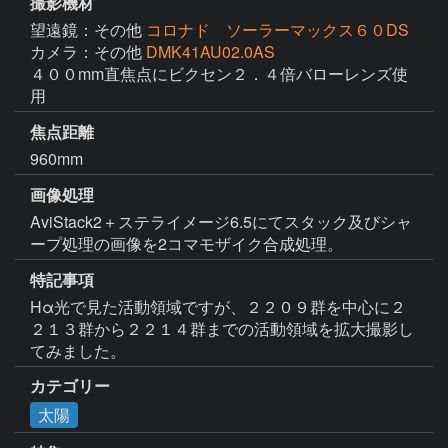
撮影機材
望遠鏡：その他
コロナド ソーラーマックス６０DS
カメラ：その他
DMK41AU02.0AS
４００mm直焦点にビクセン２．４倍バローレンズ使
用
焦点距離
960mm
画像処理
AviStack2＋ステライメージ6.5にてスタック及びシャ
ープ処理の画像を2コマモザイク合成処理。
特記事項
Hα光で見た活動領域ですが、２２０９群を中心に２
２１３群から２２１４群までの活動領域を拡大撮影し
てみました。
カテゴリー
太陽