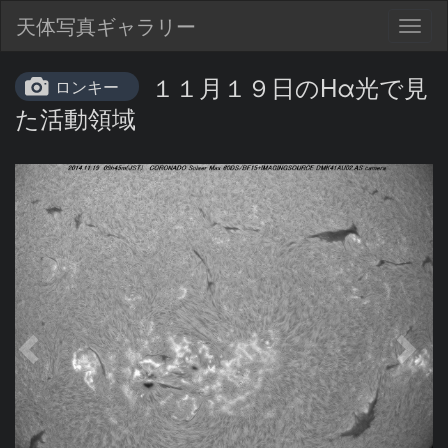
天体写真ギャラリー
Togg
navig
１１月１９日のHα光で見
ロンキー
た活動領域