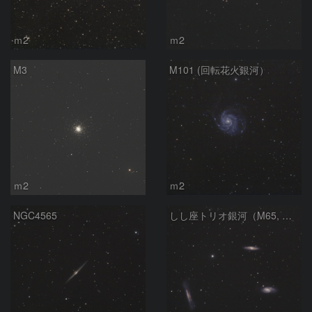
ｍ2
ｍ2
M3
M101 (回転花火銀河）
ｍ2
ｍ2
NGC4565
しし座トリオ銀河（M65, M66, NGC3628）