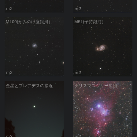
ｍ2
ｍ2
M100(かみのけ座銀河）
M51(子持銀河）
ｍ2
ｍ2
金星とプレアデスの接近
クリスマスツリー星団
ｍ2
ｍ2