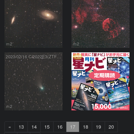
ｍ2
ｍ2
PR
2023/02/16 C/2022E3(ZTF)彗星
ｍ2
前
«
13
14
15
16
17
18
19
20
へ