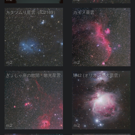
カタツムリ星雲（IC2169）
カモメ星雲
ｍ2
ｍ2
ぎょしゃ座の散開・散光星雲
M42 (オリオン座大星雲）
ｍ2
ｍ2