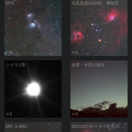
M78
勾玉星雲(IC405)・髑髏星雲（IC410）
ｍ2
ｍ2
シリウスB
金星・木星の接近
ｍ2
ｍ2
M81 & M82
2023/02/16 クラゲ星雲(IC443, 444)