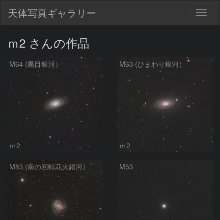
天体写真ギャラリー
Togg
navig
ｍ2 さんの作品
M64 (黒目銀河）
M63 (ひまわり銀河）
ｍ2
ｍ2
M83 (南の回転花火銀河）
M53