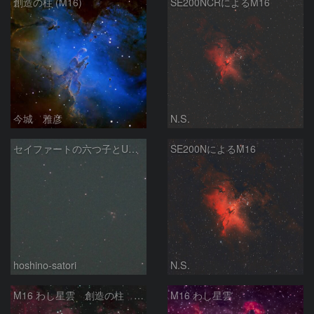
創造の柱 (M16)
SE200NCRによるM16
今城 雅彦
N.S.
セイファートの六つ子とUGC10127
SE200NによるM16
hoshino-satori
N.S.
M16 わし星雲 創造の柱 へび座
M16 わし星雲