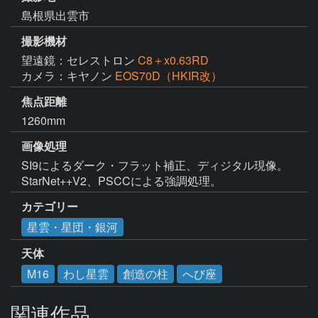
島根県出雲市
撮影機材
望遠鏡：セレストロン
C8＋x0.63RD
カメラ：キヤノン
EOS70D（HKIR改）
焦点距離
1260mm
画像処理
SI9によるダーク・フラット補正、ディジタル現像。
StarNet++V2、PSCCによる強調処理。
カテゴリー
星雲・星団・銀河
天体
M16
わし星雲
創造の柱
へび座
関連作品