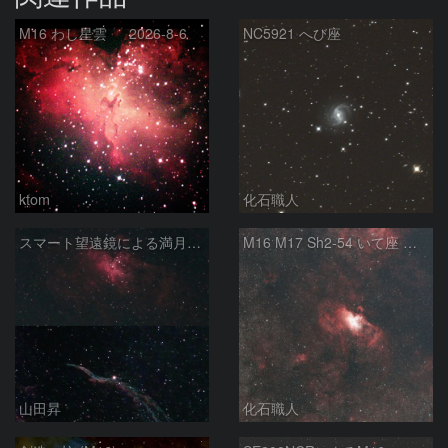
M16 わし星雲 2026-8-6
NC5921 へび座
ktom
化石職人
スマート望遠鏡による満月下の星雲（M16,NGC6960）
M16 M17 Sh2-54 いて座 へび座
山田昇
化石職人