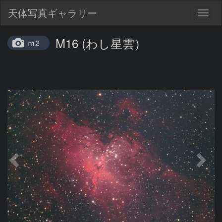
天体写真ギャラリー
Togg
navig
M16 (わし星雲）
ｍ2