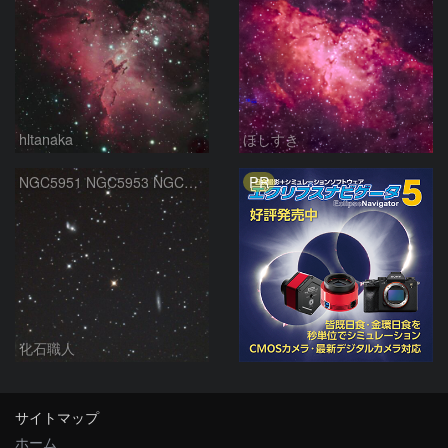
hltanaka
ほしすき
PR
NGC5951 NGC5953 NGC5954 へび座
化石職人
サイトマップ
ホーム