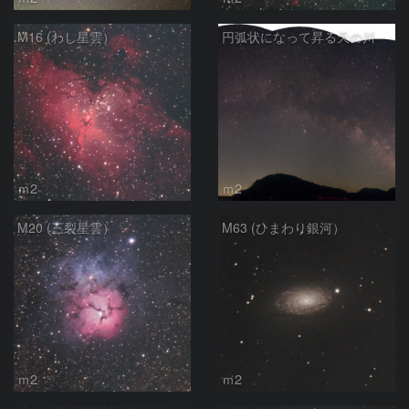
M16 (わし星雲）
円弧状になって昇る天の川
ｍ2
ｍ2
M20 (三裂星雲）
M63 (ひまわり銀河）
ｍ2
ｍ2