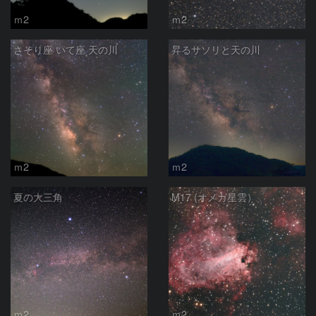
ｍ2
ｍ2
さそり座 いて座 天の川
昇るサソリと天の川
ｍ2
ｍ2
夏の大三角
M17 (オメガ星雲）
ｍ2
ｍ2