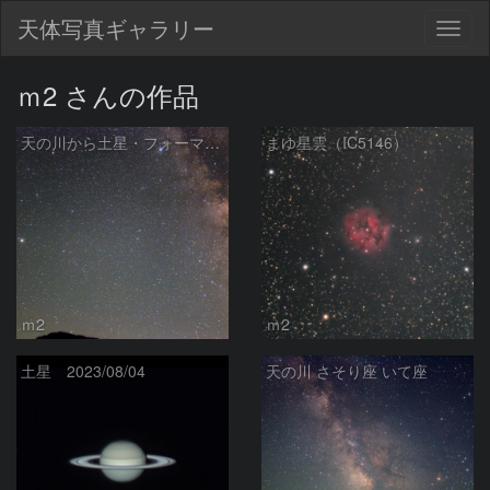
天体写真ギャラリー
Togg
navig
ｍ2 さんの作品
天の川から土星・フォーマルハウト
まゆ星雲（IC5146）
ｍ2
ｍ2
土星 2023/08/04
天の川 さそり座 いて座