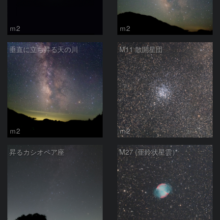
ｍ2
ｍ2
垂直に立ち昇る天の川
M11 散開星団
ｍ2
ｍ2
昇るカシオペア座
M27 (亜鈴状星雲）