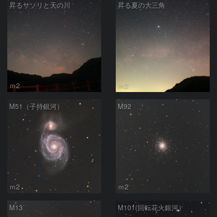
昇るサソリと天の川
昇る夏の大三角
ｍ2
ｍ2
M51（子持銀河）
M92
ｍ2
ｍ2
M13
M101(回転花火銀河）