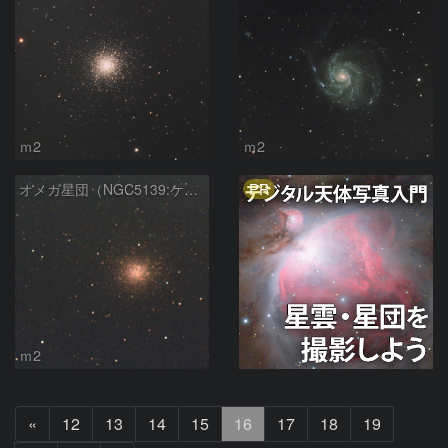
ｍ2
ｍ2
PR
オメガ星団（NGC5139:ケンタウルス座球状星団）
ｍ2
前
«
12
13
14
15
16
17
18
19
へ