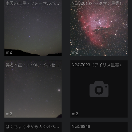
南天の土星・フォーマルハウト
NGC281 (パックマン星雲）
ｍ2
ｍ2
昇る木星・スバル・ペルセウス座
NGC7023（アイリス星雲）
ｍ2
ｍ2
はくちょう座からカシオペア座の天の川
NGC6946