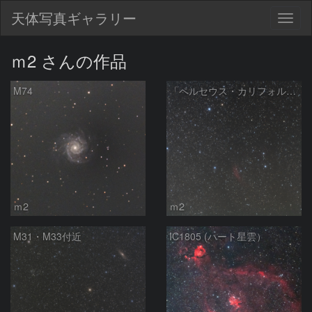
天体写真ギャラリー
Togg
navig
ｍ2 さんの作品
M74
「ペルセウス・カリフォルニア・スバル」アーク
ｍ2
ｍ2
M31・M33付近
IC1805 (ハート星雲）