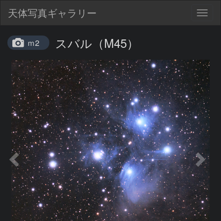
天体写真ギャラリー
Togg
navig
スバル（M45）
ｍ2