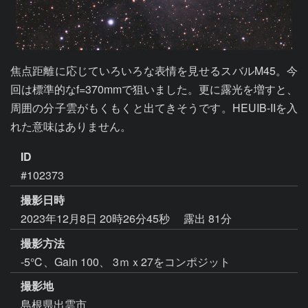
焦点距離に応じていろいろな表情を見せるスバルM45。今
回は標準的なf=370mmで狙いました。更に露光を増すと、
周囲の分子雲がもくもくと出てきそうです。HEUIB-IIを入
れた意味はありません。
ID
#102373
撮影日時
2023年12月8日 20時26分45秒
露出 81分
撮影方法
-5℃、Gain 100、 3ｍｘ27をコンポジット
撮影地
島根県出雲市