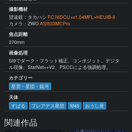
撮影機材
望遠鏡：タカハシ
FC76DCU+x1.04MFL+HEUIB-II
カメラ：ZWO
ASI533MCPro
焦点距離
370mm
画像処理
SI9でダーク・フラット補正、コンポジット、デジタ
ル現像。StarNet++V2、PSCCによる強調処理。
カテゴリー
星雲・星団・銀河
天体
すばる
プレアデス星団
M45
おうし座
関連作品