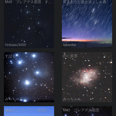
M45 プレアデス星団 すばる
昇るおうし座とぎょしゃ座
ninbasu3000
takaoka
すばる
かに星雲
みっちゃん
みっちゃん
極細月とプレアデス星団の接近
M45 プレアデス星団