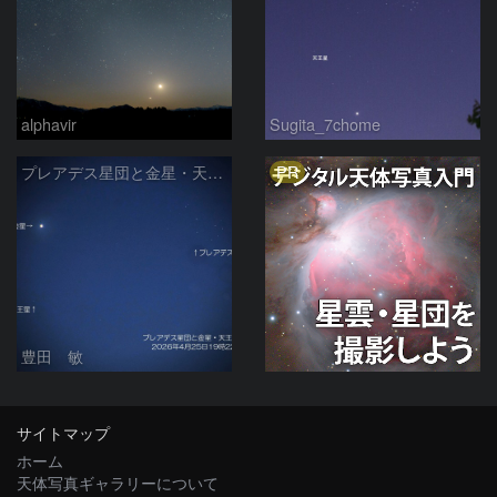
alphavir
Sugita_7chome
PR
プレアデス星団と金星・天王星の接近 2026/4/25
豊田 敏
サイトマップ
ホーム
天体写真ギャラリーについて