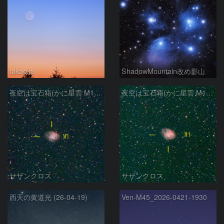
takaoka
ShadowMountain改め影山
夜空は宝石箱(かに星雲 M1) Seestar50
夜空は宝石箱(かに星雲 M1) Seestar50
サザンクロス
サザンクロス
西天の黄道光 (26-04-19)
Ven-M45_2026-0421-1930