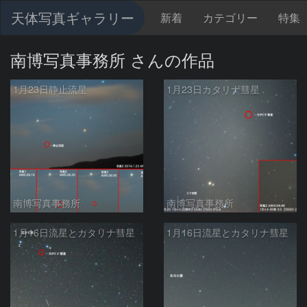
天体写真ギャラリー
新着
カテゴリー
特集
南博写真事務所 さんの作品
1月23日静止流星
1月23日カタリナ彗星
南博写真事務所
南博写真事務所
1月16日流星とカタリナ彗星
1月16日流星とカタリナ彗星