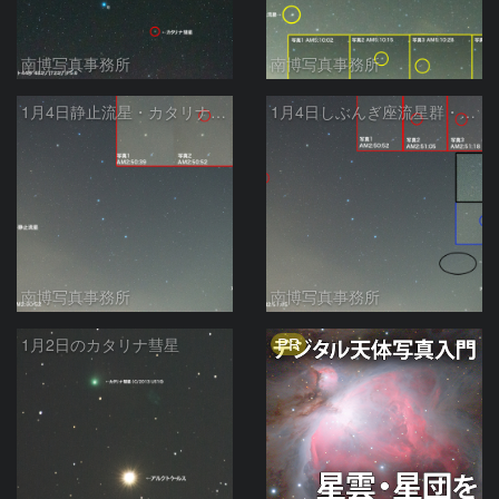
南博写真事務所
南博写真事務所
1月4日静止流星・カタリナ彗星・北斗七星
1月4日しぶんぎ座流星群・静止流星・カタリナ彗星
南博写真事務所
南博写真事務所
PR
1月2日のカタリナ彗星