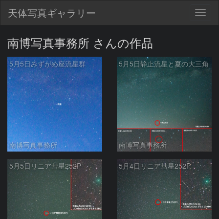
天体写真ギャラリー
Togg
navig
南博写真事務所 さんの作品
5月5日みずがめ座流星群
5月5日静止流星と夏の大三角
南博写真事務所
南博写真事務所
5月5日リニア彗星252P
5月4日リニア彗星252P