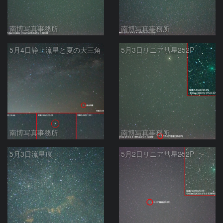
南博写真事務所
南博写真事務所
5月4日静止流星と夏の大三角
5月3日リニア彗星252P
南博写真事務所
南博写真事務所
5月3日流星痕
5月2日リニア彗星252P