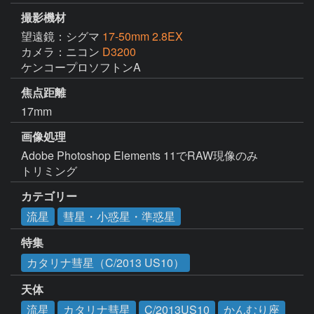
撮影機材
望遠鏡：シグマ
17-50mm 2.8EX
カメラ：ニコン
D3200
ケンコープロソフトンA
焦点距離
17mm
画像処理
Adobe Photoshop Elements 11でRAW現像のみ

トリミング
カテゴリー
流星
彗星・小惑星・準惑星
特集
カタリナ彗星（C/2013 US10）
天体
流星
カタリナ彗星
C/2013US10
かんむり座