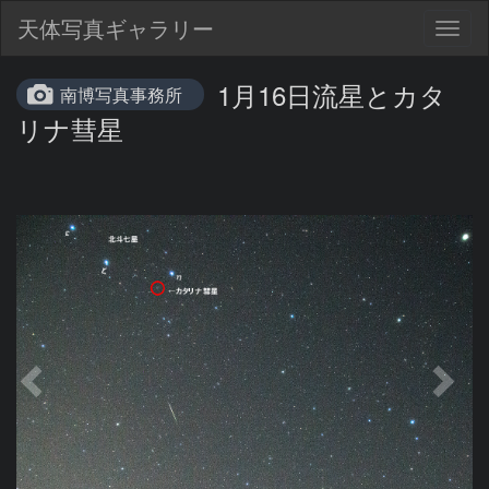
天体写真ギャラリー
Togg
navig
1月16日流星とカタ
南博写真事務所
リナ彗星