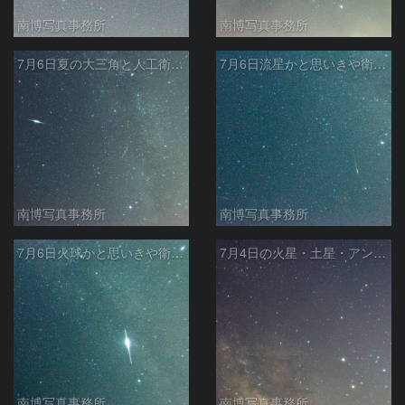
南博写真事務所
南博写真事務所
7月6日夏の大三角と人工衛星フレア その3
7月6日流星かと思いきや衛星フレア その2
南博写真事務所
南博写真事務所
7月6日火球かと思いきや衛星フレア その1
7月4日の火星・土星・アンタレス・天の川銀河
南博写真事務所
南博写真事務所