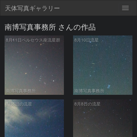
天体写真ギャラリー
Togg
navig
南博写真事務所 さんの作品
8月11日ペルセウス座流星群
8月10日流星
南博写真事務所
南博写真事務所
8月8日の流星
8月8日の流星