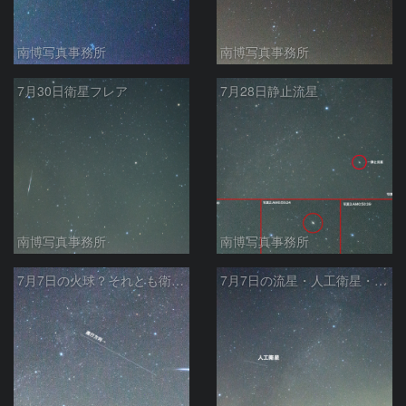
南博写真事務所
南博写真事務所
7月30日衛星フレア
7月28日静止流星
南博写真事務所
南博写真事務所
7月7日の火球？それとも衛星フレアか？
7月7日の流星・人工衛星・夏の大三角