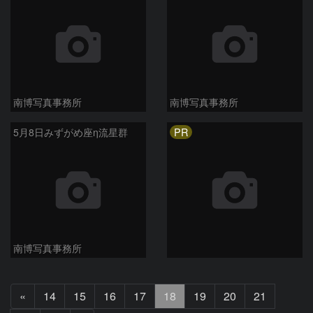
南博写真事務所
南博写真事務所
PR
5月8日みずがめ座η流星群
南博写真事務所
前
«
14
15
16
17
18
19
20
21
へ