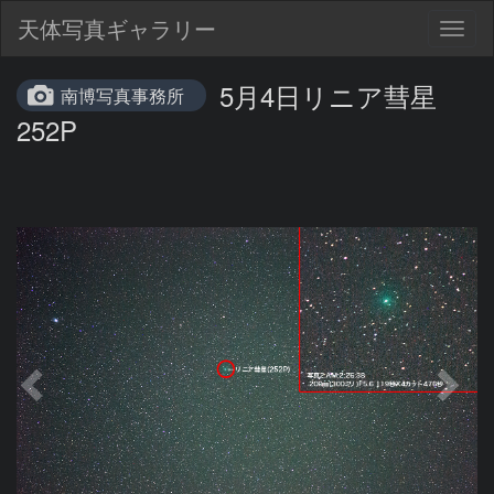
天体写真ギャラリー
Togg
navig
5月4日リニア彗星
南博写真事務所
252P