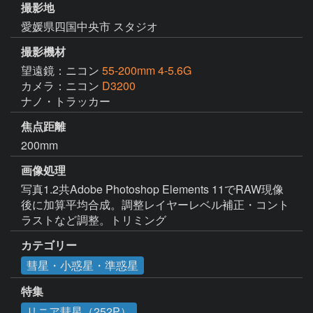
撮影地
愛媛県四国中央市 スタジオ
撮影機材
望遠鏡：ニコン
55-200mm 4-5.6G
カメラ：ニコン
D3200
ナノ・トラッカー
焦点距離
200mm
画像処理
写真1.2共Adobe Photoshop Elements 11でRAW現像
後に加算平均合成。調整レイヤーレベル補正・コント
ラストなど調整。トリミング
カテゴリー
彗星・小惑星・準惑星
特集
リニア彗星（252P）