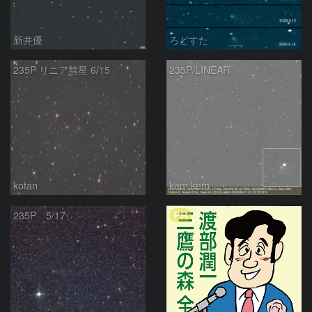
新井優
ろどすた
235P リニア彗星 6/15
235P/LINEAR
kotan
kem.kem
PR
235P 5/17