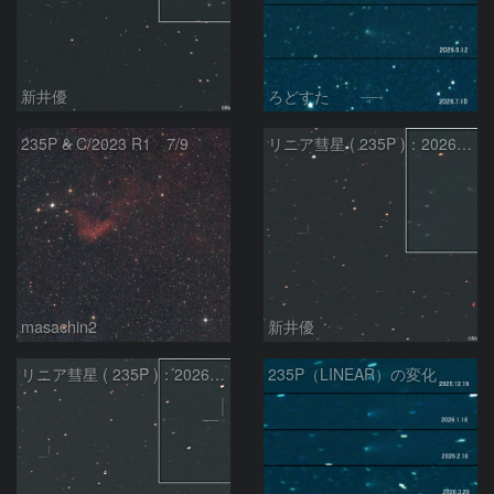
新井優
ろどすた
235P & C/2023 R1 7/9
リニア彗星 ( 235P )：2026/05/20
masachin2
新井優
リニア彗星 ( 235P )：2026/05/29
235P（LINEAR）の変化