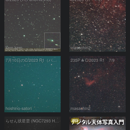
kem.kem
masachin2
7月10日のC/2023 R1（パンスターズ彗星）
235P & C/2023 R1 7/9
hoshino-satori
masachin2
PR
らせん状星雲 (NGC7293 Helix Nebula)