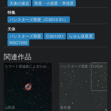
天体の接近
彗星・小惑星・準惑星
特集
パンスターズ彗星（C/2013 X1）
天体
パンスターズ彗星
C/2013X1
らせん状星雲
NGC7293
関連作品
スマート望遠鏡によるらせん星雲
パンスターズ彗星 ( C/2024R4 )：2026/07/27
山田昇
新井優