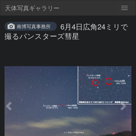
天体写真ギャラリー
Togg
navig
6月4日広角24ミリで
南博写真事務所
撮るパンスターズ彗星