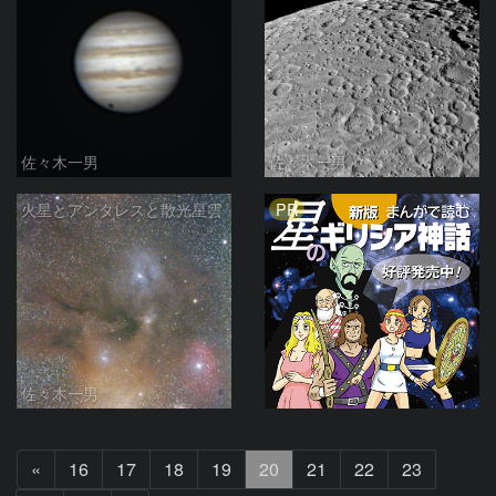
佐々木一男
佐々木一男
PR
火星とアンタレスと散光星雲
佐々木一男
前
«
16
17
18
19
20
21
22
23
へ