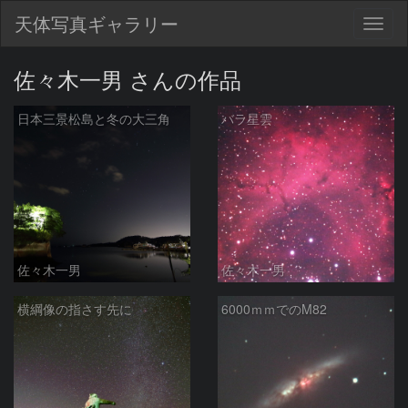
天体写真ギャラリー
Togg
navig
佐々木一男 さんの作品
日本三景松島と冬の大三角
バラ星雲
佐々木一男
佐々木一男
横綱像の指さす先に
6000ｍｍでのM82