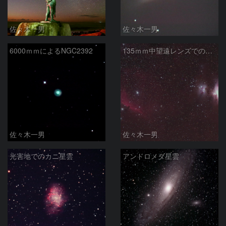
佐々木一男
佐々木一男
6000ｍｍによるNGC2392
135ｍｍ中望遠レンズでのM42・馬頭星雲
佐々木一男
佐々木一男
光害地でのカニ星雲
アンドロメダ星雲