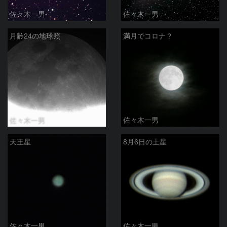
佐々木一男
佐々木一男
月齢24の地球照
満月でコロナ？
佐々木一男
佐々木一男
天王星
8月6日の土星
佐々木一男
佐々木一男