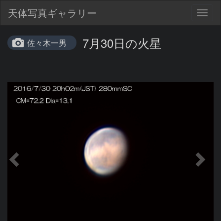
天体写真ギャラリー
Togg
navig
7月30日の火星
佐々木一男