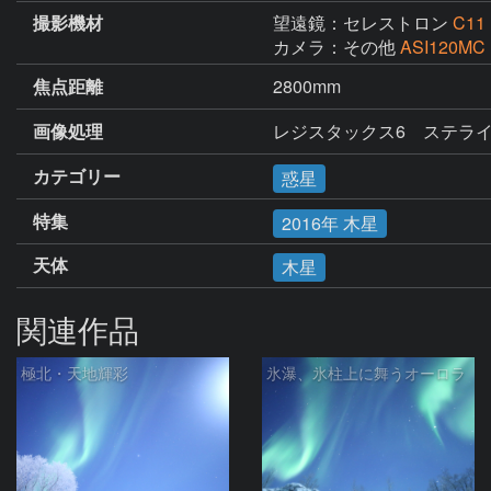
撮影機材
望遠鏡：セレストロン
C11
カメラ：その他
ASI120MC
焦点距離
2800mm
画像処理
レジスタックス6　ステライ
カテゴリー
惑星
特集
2016年 木星
天体
木星
関連作品
極北・天地輝彩
氷瀑、氷柱上に舞うオーロラ