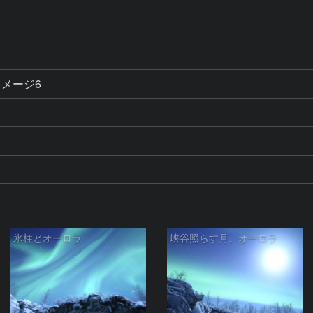
メージ6
氷柱とオーロラ
峡谷照らす月、オーロラ