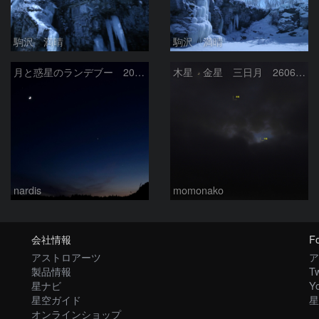
駒沢 満晴
駒沢 満晴
月と惑星のランデブー 2026/06/19
木星 金星 三日月 260618
nardis
momonako
会社情報
Fo
アストロアーツ
ア
製品情報
Tw
星ナビ
Y
星空ガイド
星
オンラインショップ