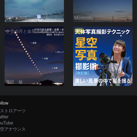
駒沢 満晴
Morimoto
PR
夕空の月と金星・木星・水星の接近 2026/6/18
豊田 敏
llow
ストロアーツ
itter
ouTube
空アナウンス