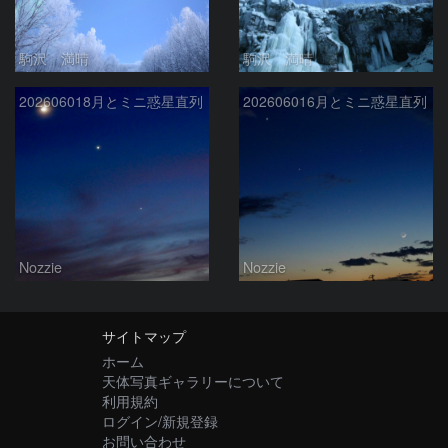
駒沢 満晴
駒沢 満晴
202606018月とミニ惑星直列
202606016月とミニ惑星直列
Nozzie
Nozzie
サイトマップ
ホーム
天体写真ギャラリーについて
利用規約
ログイン/新規登録
お問い合わせ