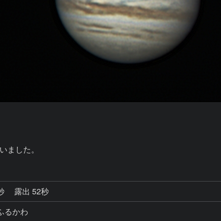
いました。
0秒
露出 52秒
ふるかわ