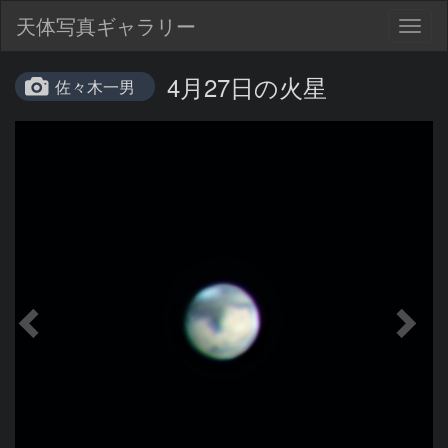
天体写真ギャラリー
Togg
navig
4月27日の火星
佐々木一男