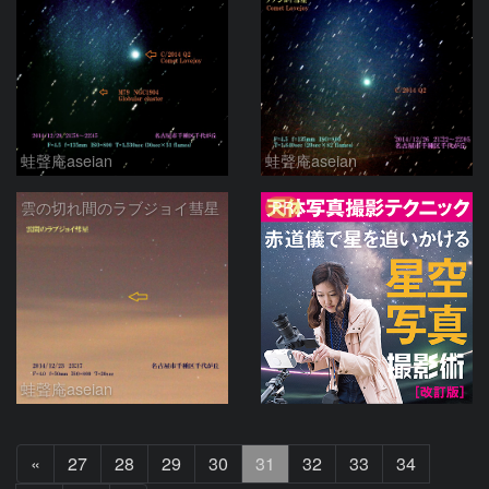
蛙聲庵aseian
蛙聲庵aseian
PR
雲の切れ間のラブジョイ彗星
蛙聲庵aseian
前
«
27
28
29
30
31
32
33
34
へ