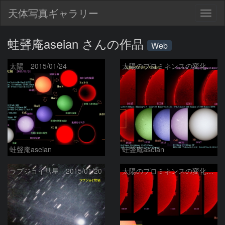
天体写真ギャラリー
Togg
navig
蛙聲庵aseian さんの作品
Web
太陽 2015/01/24
太陽のプロミネンスの変化 2015/01/23
蛙聲庵aseian
蛙聲庵aseian
ラブジョイ彗星 2015/01/20
太陽のプロミネンスの変化 2015/01/20