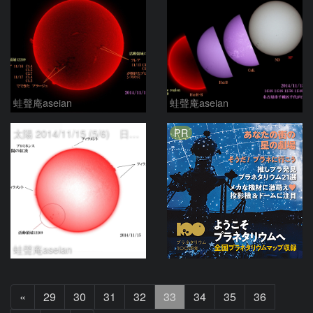
蛙聲庵aseian
蛙聲庵aseian
PR
太陽 2014/11/15 (5/6) 日の丸 戻ってきた活動領域
蛙聲庵aseian
前
«
29
30
31
32
33
34
35
36
へ