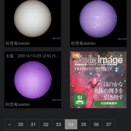
蛙聲庵aseian
蛙聲庵aseian
PR
太陽 20014/10/29 (2/6) Hα B
蛙聲庵aseian
前
«
30
31
32
33
34
35
36
37
へ