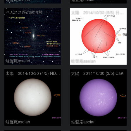
ペガスス座の銀河群
太陽 2014/10/30 (5/5) 日の丸
蛙聲庵aseian
蛙聲庵aseian
太陽 2014/10/30 (4/5) ND 巨大黒点のウイルソン効果
太陽 2014/10/30 (3/5) CaK
蛙聲庵aseian
蛙聲庵aseian