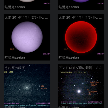
蛙聲庵aseian
蛙聲庵aseian
太陽 2014/11/14 (2/6) Hα B 戻ってきた活動領域
太陽 2014/11/14 (1/6) Hα R-B 戻ってきた活動領域
蛙聲庵aseian
蛙聲庵aseian
うお座の銀河
アンドロメダ座の銀河 ミラクのゴースト
蛙聲庵aseian
蛙聲庵aseian