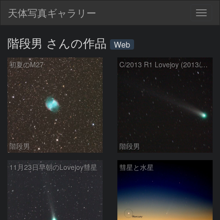
天体写真ギャラリー
Togg
navig
階段男 さんの作品
Web
初夏のM27
C/2013 R1 Lovejoy (2013/12/07)
階段男
階段男
11月23日早朝のLovejoy彗星
彗星と水星