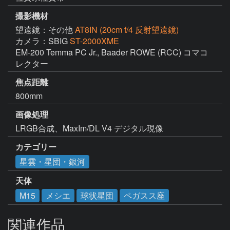
撮影機材
望遠鏡：その他
AT8IN (20cm f/4 反射望遠鏡)
カメラ：SBIG
ST-2000XME
EM-200 Temma PC Jr., Baader ROWE (RCC) コマコ
レクター
焦点距離
800mm
画像処理
LRGB合成、MaxIm/DL V4 デジタル現像
カテゴリー
星雲・星団・銀河
天体
M15
メシエ
球状星団
ペガスス座
関連作品