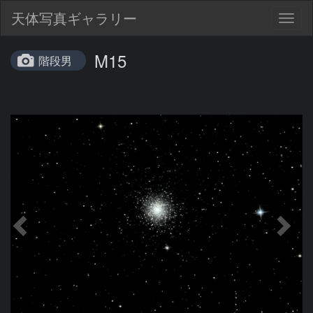
天体写真ギャラリー
Togg
navig
M15
階段男