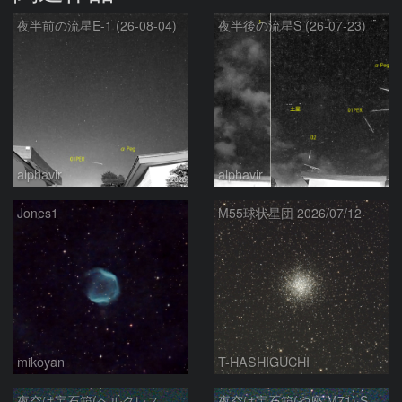
夜半前の流星E-1 (26-08-04)
夜半後の流星S (26-07-23)
alphavir
alphavir
Jones1
M55球状星団 2026/07/12
mikoyan
T-HASHIGUCHI
夜空は宝石箱(ヘルクレス座 M92) Seestar50
夜空は宝石箱(や座 M71) Seestar50