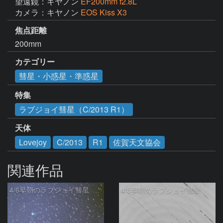
望遠鏡：キヤノン
EF200mm f2.8L
カメラ：キヤノン
EOS Kiss X3
焦点距離
200mm
カテゴリー
彗星・小惑星・準惑星
特集
ラブジョイ彗星（C/2013 R1）
天体
Lovejoy
C/2013
R1
佐賀天文協会
関連作品
4/6早朝のラブジョイ彗星
4/5早朝のラブジョイ彗星