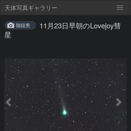
天体写真ギャラリー
Togg
navig
11月23日早朝のLovejoy彗
階段男
星