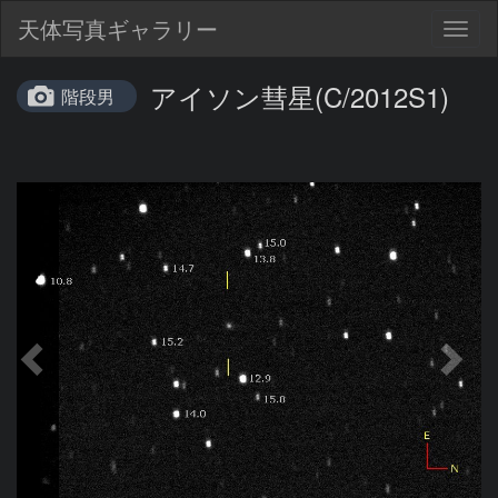
天体写真ギャラリー
Togg
navig
アイソン彗星(C/2012S1)
階段男