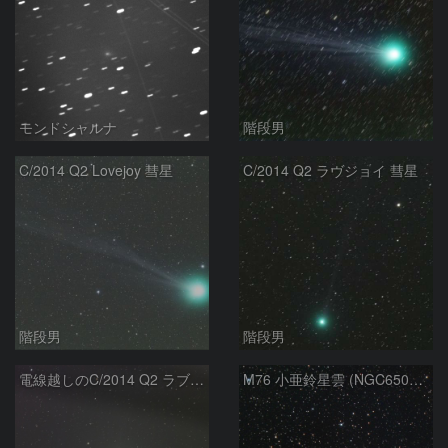
モンドシャルナ
階段男
C/2014 Q2 Lovejoy 彗星
C/2014 Q2 ラヴジョイ 彗星
階段男
階段男
電線越しのC/2014 Q2 ラブジョイ彗星
M76 小亜鈴星雲 (NGC650、651)