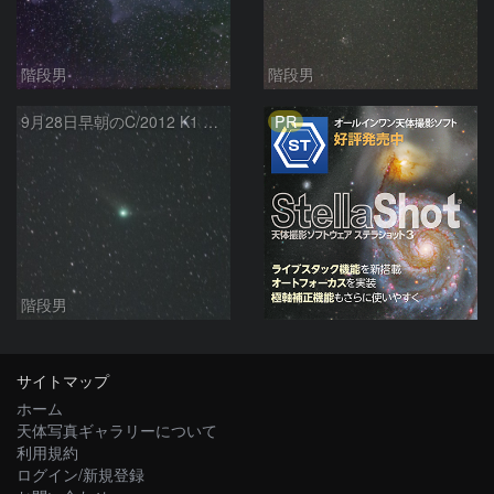
階段男
階段男
PR
9月28日早朝のC/2012 K1 PanSTARRS
階段男
サイトマップ
ホーム
天体写真ギャラリーについて
利用規約
ログイン/新規登録