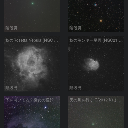
階段男
階段男
秋のRosetta Nebula (NGC 2237)
秋のモンキー星雲 (NGC2174)
階段男
階段男
下を向いてる？魔女の横顔
天の川を行く C/2012 K1 ( PanSTARRS ) 彗星