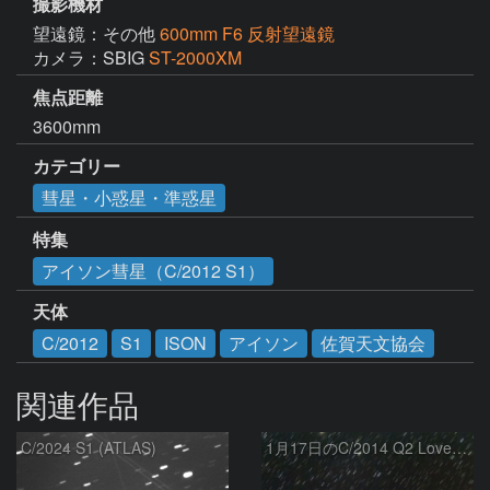
撮影機材
望遠鏡：その他
600mm F6 反射望遠鏡
カメラ：SBIG
ST-2000XM
焦点距離
3600mm
カテゴリー
彗星・小惑星・準惑星
特集
アイソン彗星（C/2012 S1）
天体
C/2012
S1
ISON
アイソン
佐賀天文協会
関連作品
C/2024 S1 (ATLAS)
1月17日のC/2014 Q2 Lovejoy