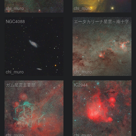
chi_muro
chi_muro
NGC4088
エータカリーナ星雲～南十字
chi_muro
chi_muro
ガム星雲主要部
IC2944
chi_muro
chi_muro