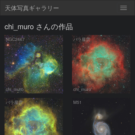
天体写真ギャラリー
Togg
navig
chi_muro さんの作品
NGC2467
バラ星雲
chi_muro
chi_muro
バラ星雲
M51