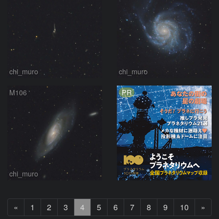
chi_muro
chi_muro
PR
M106
chi_muro
前
次
«
1
2
3
4
5
6
7
8
9
10
»
へ
へ