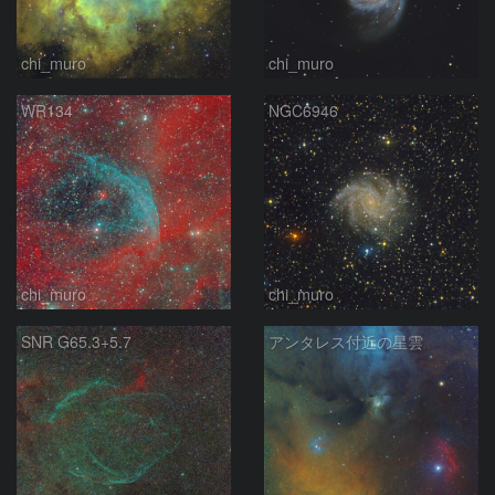
chi_muro
chi_muro
WR134
NGC6946
chi_muro
chi_muro
SNR G65.3+5.7
アンタレス付近の星雲