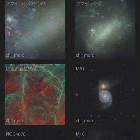
大マゼラン雲中心部
大マゼラン雲
chi_muro
chi_muro
ほ座超新星残骸
M51
chi_muro
chi_muro
NGC4676
M101