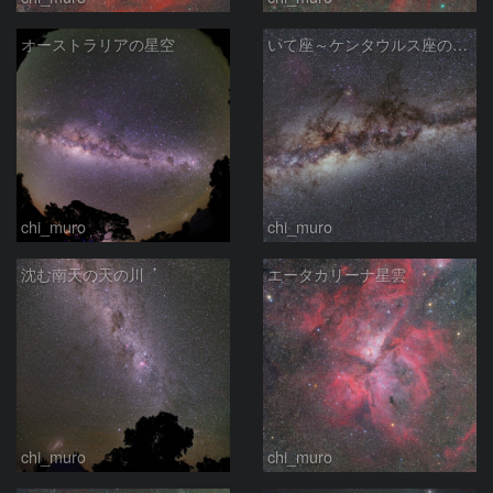
オーストラリアの星空
いて座～ケンタウルス座の天の川
chi_muro
chi_muro
沈む南天の天の川
エータカリーナ星雲
chi_muro
chi_muro