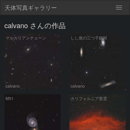
天体写真ギャラリー
Togg
navig
calvano さんの作品
マルカリアンチェーン
しし座の三つ子銀河
calvano
calvano
M51
カリフォルニア星雲