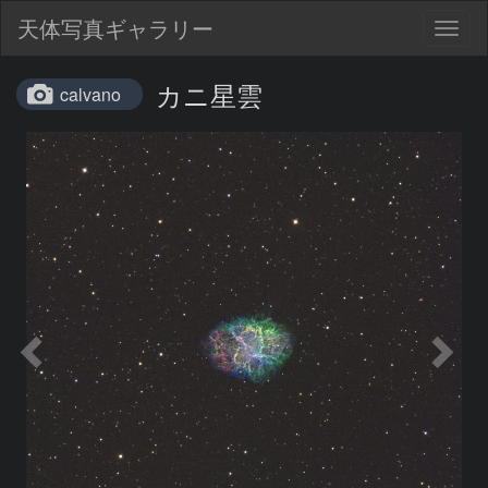
天体写真ギャラリー
Togg
navig
カニ星雲
calvano