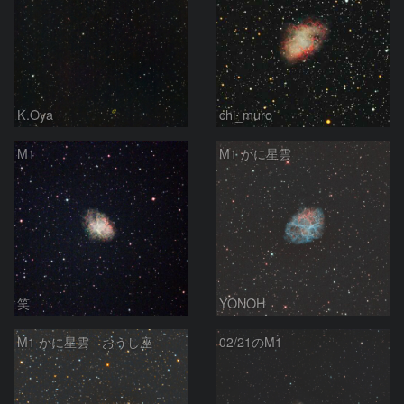
K.Oya
chi_muro
M1
M1 かに星雲
笑
YONOH
M1 かに星雲 おうし座
02/21のM1