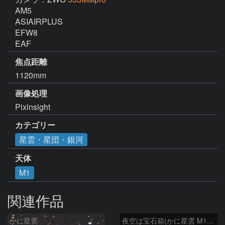
AM5 

ASIAIRPLUS

EFW8

EAF
焦点距離
1120mm
画像処理
カテゴリー
星雲・星団・銀河
天体
M1
関連作品
かに星雲
夜空は宝石箱(かに星雲 M1) Seestar50