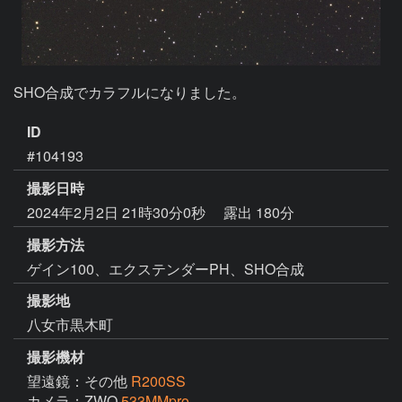
SHO合成でカラフルになりました。
ID
#104193
撮影日時
2024年2月2日 21時30分0秒
露出 180分
撮影方法
ゲイン100、エクステンダーPH、SHO合成
撮影地
八女市黒木町
撮影機材
望遠鏡：その他
R200SS
カメラ：ZWO
533MMpro