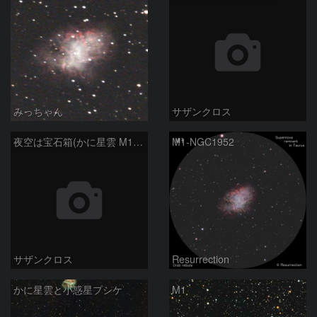
みっちゃん
サザンクロス
夜空は宝石箱(かに星雲 M1) Seestar50
M1-NGC1952
サザンクロス
Resurrection
かに星雲と小惑星プシケ
M1