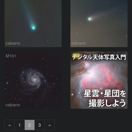
calvano
calvano
PR
M101
calvano
前
次
«
1
2
3
»
へ
へ