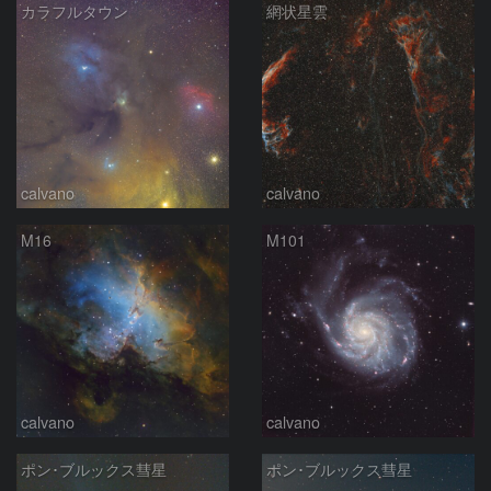
カラフルタウン
網状星雲
calvano
calvano
M16
M101
calvano
calvano
ポン･ブルックス彗星
ポン･ブルックス彗星