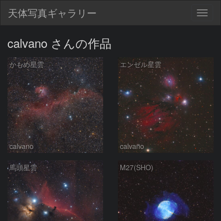
天体写真ギャラリー
Togg
navig
calvano さんの作品
かもめ星雲
エンゼル星雲
calvano
calvano
馬頭星雲
M27(SHO)