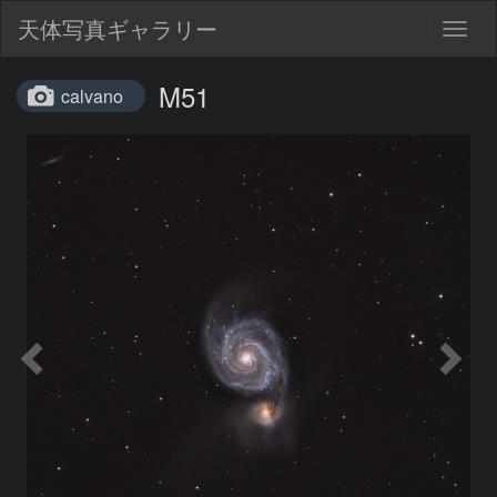
天体写真ギャラリー
Togg
navig
M51
calvano