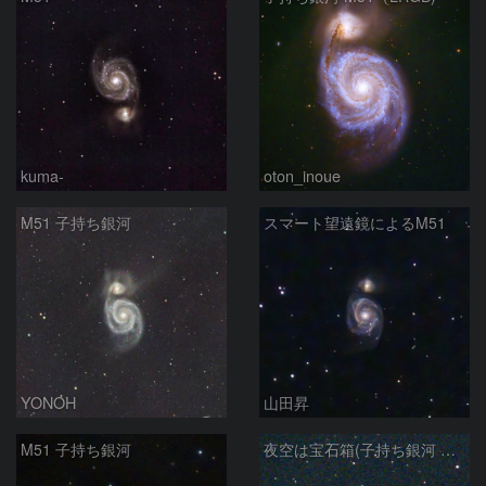
kuma-
oton_inoue
M51 子持ち銀河
スマート望遠鏡によるM51
YONOH
山田昇
M51 子持ち銀河
夜空は宝石箱(子持ち銀河 M51) Seestar50