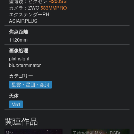
望遠鏡：ビクセン
R200SS
カメラ：ZWO
533MMPRO
エクステンダーPH

ASIAIRPLUS
焦点距離
1120mm
画像処理
pixinsight

blurxterminator
カテゴリー
星雲・星団・銀河
天体
M51
関連作品
M51
子持ち銀河 M51（LRGB)