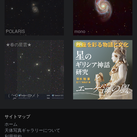
POLARIS
mono
PR
★春の星雲★
（＾０＾）コメト
サイトマップ
ホーム
天体写真ギャラリーについて
利用規約