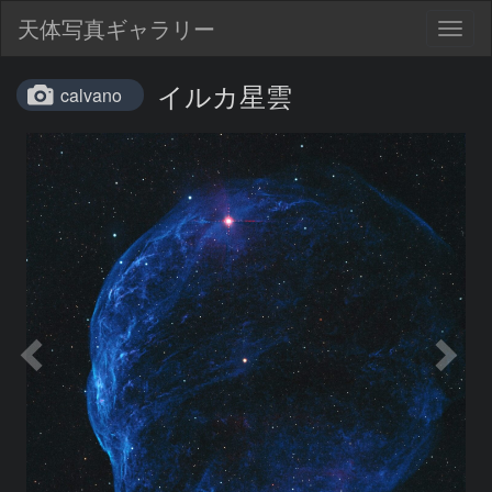
天体写真ギャラリー
Togg
navig
イルカ星雲
calvano