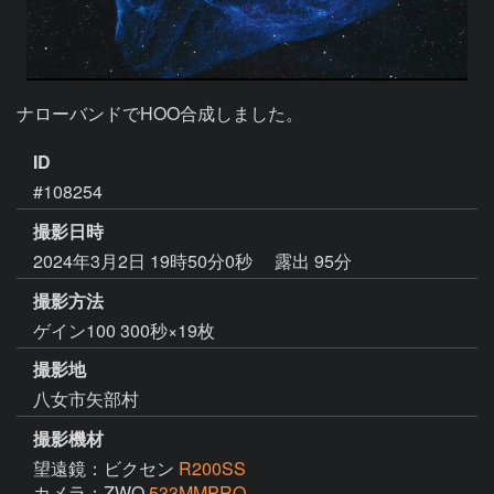
ナローバンドでHOO合成しました。
ID
#108254
撮影日時
2024年3月2日 19時50分0秒
露出 95分
撮影方法
ゲイン100 300秒×19枚
撮影地
八女市矢部村
撮影機材
望遠鏡：ビクセン
R200SS
カメラ：ZWO
533MMPRO