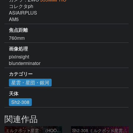
コレクタph

ASIAIRPLUS

AM5
焦点距離
760mm
画像処理
pixinsight

blurxterminator
カテゴリー
星雲・星団・銀河
天体
Sh2-308
関連作品
ミルクポット星雲 （HOO合成）
Sh2-308 ミルクポッド星雲 2026-3-10