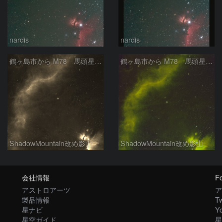
nardis
nardis
鶴ヶ島市から M78 馬頭星雲 バーナードループ
鶴ヶ島市から M78 馬頭星雲 バーナードループ
ShadowMountain改め影山
ShadowMountain改め影山
会社情報
Fo
アストロアーツ
ア
製品情報
Tw
星ナビ
Y
星空ガイド
星