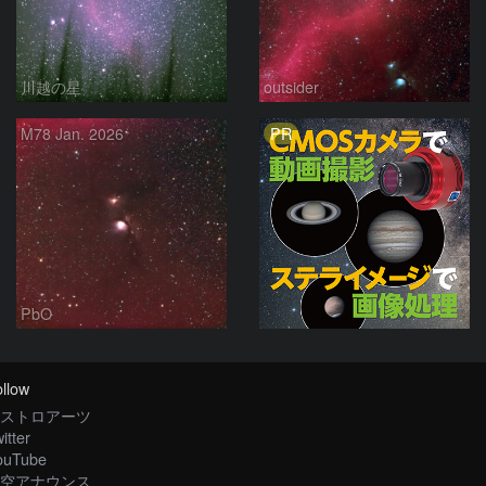
川越の星
outsider
PR
M78 Jan. 2026
PbO
llow
ストロアーツ
itter
ouTube
空アナウンス