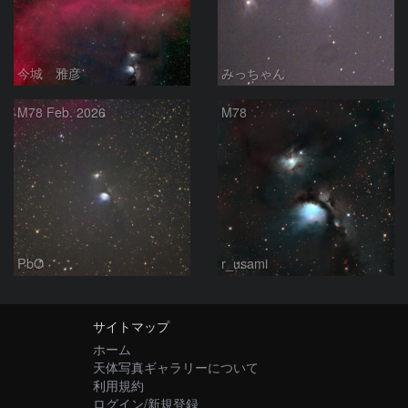
今城 雅彦
みっちゃん
M78 Feb. 2026
M78
PbO
r_usami
サイトマップ
ホーム
天体写真ギャラリーについて
利用規約
ログイン/新規登録