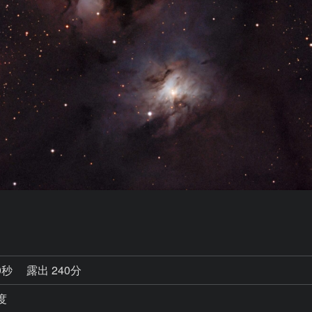
0秒
露出 240分
度