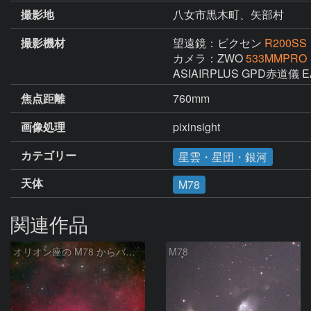
撮影地
八女市黒木町、矢部村
撮影機材
望遠鏡：ビクセン
R200SS
カメラ：ZWO
533MMPRO
焦点距離
760mm
画像処理
pixinsight
カテゴリー
星雲・星団・銀河
天体
M78
関連作品
オリオン座の M78 からバーナードループをまたいで LDN1622あたり
M78