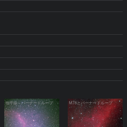
地平線～バーナードループ
M78とバーナードループ