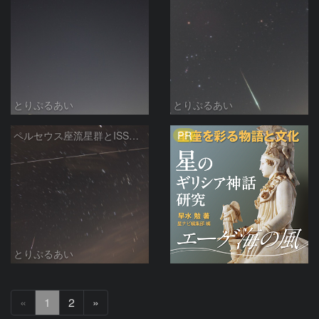
とりぷるあい
とりぷるあい
PR
ペルセウス座流星群とISSの競演
とりぷるあい
次
«
1
2
»
へ