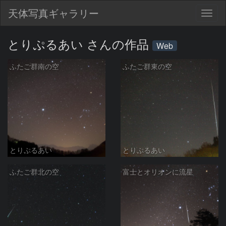
天体写真ギャラリー
Togg
navig
とりぷるあい さんの作品
Web
ふたご群南の空
ふたご群東の空
とりぷるあい
とりぷるあい
ふたご群北の空
富士とオリオンに流星