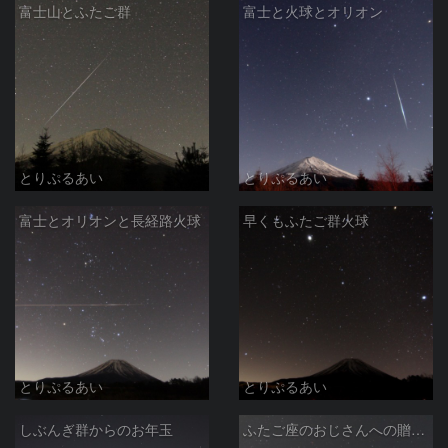
富士山とふたご群
富士と火球とオリオン
とりぷるあい
とりぷるあい
富士とオリオンと長経路火球
早くもふたご群火球
とりぷるあい
とりぷるあい
しぶんぎ群からのお年玉
ふたご座のおじさんへの贈り物