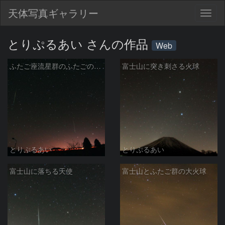
天体写真ギャラリー
Togg
navig
とりぷるあい さんの作品
Web
ふたご座流星群のふたごの流星
富士山に突き刺さる火球
とりぷるあい
とりぷるあい
富士山に落ちる天使
富士山とふたご群の大火球