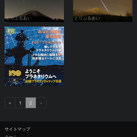
とりぷるあい
とりぷるあい
PR
前
«
1
2
»
へ
サイトマップ
ホーム