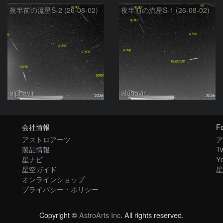
夜半前の流星S-2 (26-08-02)
夜半前の流星S-1 (26-08-02)
alphavir
alphavir
会社情報
Fo
アストロアーツ
ア
製品情報
Tw
星ナビ
Y
星空ガイド
星
オンラインショップ
プライバシー・ポリシー
Copyright ©
AstroArts Inc
. All rights reserved.