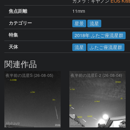
カメラ：キヤノン
EOS Kis
焦点距離
11mm
カテゴリー
星景
流星
特集
2018年 ふたご座流星群
天体
流星
ふたご座流星群
関連作品
夜半前の流星S (26-08-05)
夜半前の流星E-2 (26-08-04)
alphavir
alphavir