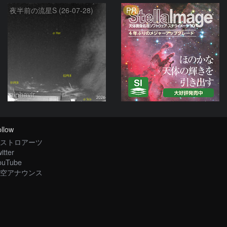
PR
夜半前の流星S (26-07-28)
alphavir
llow
ストロアーツ
itter
ouTube
空アナウンス