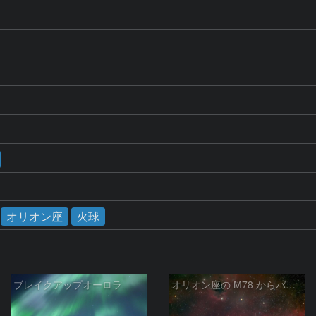
オリオン座
火球
ブレイクアップオーロラ
オリオン座の M78 からバーナードループをまたいで LDN1622あたり