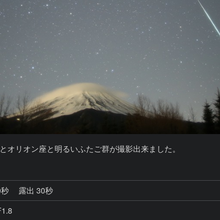
とオリオン座と明るいふたご群が撮影出来ました。
0秒
露出 30秒
1.8