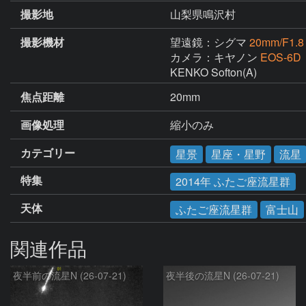
撮影地
山梨県鳴沢村
撮影機材
望遠鏡：シグマ
20mm/F1.8
カメラ：キヤノン
EOS-6D
KENKO Softon(A)
焦点距離
20mm
画像処理
縮小のみ
カテゴリー
星景
星座・星野
流星
特集
2014年 ふたご座流星群
天体
ふたご座流星群
富士山
関連作品
夜半前の流星N (26-07-21)
夜半後の流星N (26-07-21)