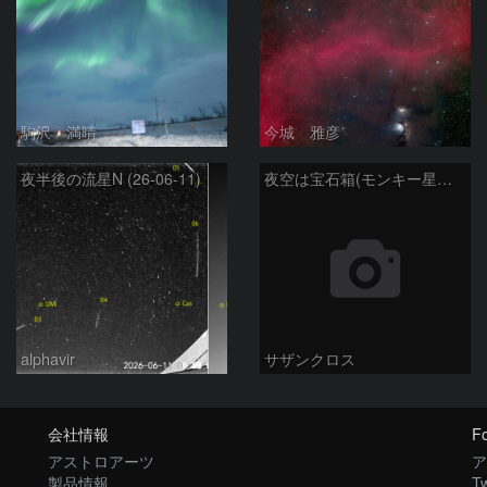
駒沢 満晴
今城 雅彦
夜半後の流星N (26-06-11)
夜空は宝石箱(モンキー星雲 NGC2174) Seestar50
alphavir
サザンクロス
会社情報
Fo
アストロアーツ
ア
製品情報
Tw