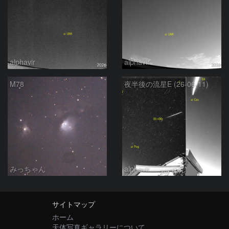
alphavir
alphavir
M78
夜半後の流星E (26-06-11)
みっちゃん
alphavir
サイトマップ
ホーム
天体写真ギャラリーについて